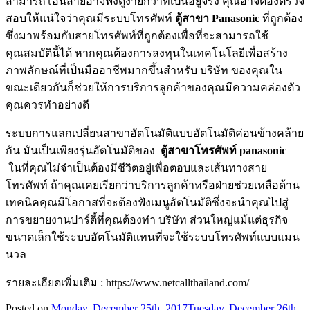
สามารถโอนสายอาจฟังดูง่ายกว่าที่เป็นอยู่จริง คุณอาจต้องตรวจ
สอบให้แน่ใจว่าคุณมีระบบโทรศัพท์
ตู้สาขา Panasonic
ที่ถูกต้อง
ซึ่งมาพร้อมกับสายโทรศัพท์ที่ถูกต้องเพื่อที่จะสามารถใช้
คุณสมบัตินี้ได้ หากคุณต้องการลงทุนในเทคโนโลยีเพื่อสร้าง
ภาพลักษณ์ที่เป็นมืออาชีพมากขึ้นสำหรับ บริษัท ของคุณใน
ขณะเดียวกันก็ช่วยให้การบริการลูกค้าของคุณมีความคล่องตัว
คุณควรทำอย่างดี
ระบบการแลกเปลี่ยนสาขาอัตโนมัติแบบอัตโนมัติค่อนข้างคล้าย
กัน มันเป็นเพียงรุ่นอัตโนมัติของ
ตู้สาขาโทรศัพท์
panasonic
ในที่คุณไม่จำเป็นต้องมีชีวิตอยู่เพื่อตอบและเส้นทางสาย
โทรศัพท์ ถ้าคุณเคยเรียกว่าบริการลูกค้าหรือฝ่ายช่วยเหลือด้าน
เทคนิคคุณมีโอกาสที่จะต้องฟังเมนูอัตโนมัติซึ่งจะนำคุณไปสู่
การขยายงานปาร์ตี้ที่คุณต้องทำ บริษัท ส่วนใหญ่แม้แต่ธุรกิจ
ขนาดเล็กใช้ระบบอัตโนมัติแทนที่จะใช้ระบบโทรศัพท์แบบแมน
นวล
รายละเอียดเพิ่มเติม : https://www.netcallthailand.com/
Posted on
Monday, December 25th, 2017
Tuesday, December 26th,