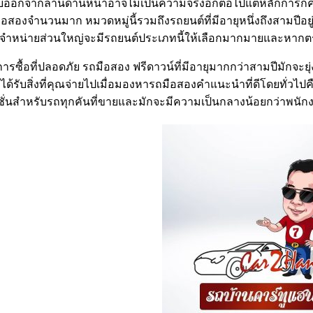
ับออกจากลานด้านหน้าอาจไม่เป็นความจริงอีกต่อไปแต่หลักการก็คื
ือสองจำนวนมาก หมวดหมู่นี้รวมถึงรถยนต์ที่มีอายุหนึ่งถึงสามปี
แทนจำหน่ายส่วนใหญ่จะมีรถยนต์ประเภทนี้ให้เลือกมากมายและหาก
ารซื้อที่ปลอดภัย รถมือสอง ฟรีดาวน์ที่มีอายุมากกว่าสามปีมักจ
ได้รับสิ่งที่คุณจ่ายไปเมื่อมองหารถมือสองคำแนะนำที่ดีโดยทั่วไปค
ิชชั่นสำหรับรถทุกคันที่ขายและมักจะมีความเป็นกลางน้อยกว่าพนักงา