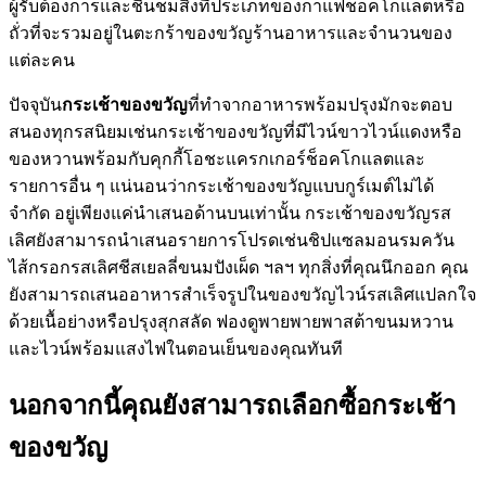
ผู้รับต้องการและชื่นชมสิ่งที่ประเภทของกาแฟช็อคโกแลตหรือ
ถั่วที่จะรวมอยู่ในตะกร้าของขวัญร้านอาหารและจำนวนของ
แต่ละคน
ปัจจุบัน
กระเช้าของขวัญ
ที่ทำจากอาหารพร้อมปรุงมักจะตอบ
สนองทุกรสนิยมเช่นกระเช้าของขวัญที่มีไวน์ขาวไวน์แดงหรือ
ของหวานพร้อมกับคุกกี้โอชะแครกเกอร์ช็อคโกแลตและ
รายการอื่น ๆ แน่นอนว่ากระเช้าของขวัญแบบกูร์เมต์ไม่ได้
จำกัด อยู่เพียงแค่นำเสนอด้านบนเท่านั้น กระเช้าของขวัญรส
เลิศยังสามารถนำเสนอรายการโปรดเช่นชิปแซลมอนรมควัน
ไส้กรอกรสเลิศชีสเยลลี่ขนมปังเผ็ด ฯลฯ ทุกสิ่งที่คุณนึกออก คุณ
ยังสามารถเสนออาหารสำเร็จรูปในของขวัญไวน์รสเลิศแปลกใจ
ด้วยเนื้อย่างหรือปรุงสุกสลัด ฟองดูพายพายพาสต้าขนมหวาน
และไวน์พร้อมแสงไฟในตอนเย็นของคุณทันที
นอกจากนี้คุณยังสามารถเลือกซื้อกระเช้า
ของขวัญ