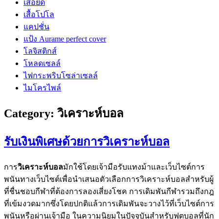
เสื้อยืด
เสื้อโปโล
แคปชั่น
แป้ง Aurame perfect cover
โลจิสติกส์
โหลดเซลล์
ไฟกระพริบโซล่าเซลล์
ไมโครไพล์
Category:
วิเคราะห์บอล
รับเงินพิเศษด้วยการวิเคราะห์บอล
การ
วิเคราะห์บอล
มักใช้โดยเจ้ามือรับแทงม้าและเว็บไซต์การ
พนันทางเว็บไซต์เพื่อนำเสนอตัวเลือกการวิเคราะห์บอลสำหรับผู้
ที่ชื่นชอบกีฬาที่ต้องการลองเสี่ยงโชค การเดิมพันกีฬารวมถึงกฎ
ที่เข้มงวดมากซึ่งโดยปกติแล้วการเดิมพันจะวางไว้ที่เว็บไซต์การ
พนันหรือผ่านเจ้ามือ ในความนิยมในปัจจุบันสำหรับฟุตบอลที่นัก