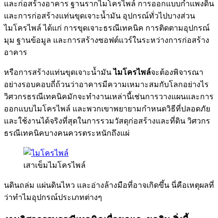
และก่อสร้างอาคาร ฐานรากไมโครไพล์ การออกแบบกำแพงดิน
และการก่อสร้างแท่นขุดเจาะน้ำมัน อุปกรณ์ทั่วไปบางส่วน
ไมโครไพล์ ได้แก่ การขุดเจาะธรณีเทคนิค การติดตามอุปกรณ์
มุม ฐานข้อมูล และการสร้างซอฟต์แวร์ในระหว่างการก่อสร้าง
อาคาร
หรือการสร้างแท่นขุดเจาะน้ำมัน
ไมโครไพล์
จะต้องพิจารณา
อย่างรอบคอบถี่ถ้วนว่าอาคารมีความเหมาะสมกับโลกอย่างไร
วิศวกรธรณีเทคนิคมักจะทำงานเหล่านี้เช่นการวางแผนและการ
ออกแบบไมโครไพล์ และพวกเขาพยายามกำหนดวิธีที่ปลอดภัย
และใช้งานได้จริงที่สุดในการรวมวัสดุก่อสร้างและที่ดิน วิศวกร
ธรณีเทคนิคบางคนควรตระหนักถึงแผ่
เสาเข็มไมโครไพล์
นดินถล่ม แผ่นดินไหว และอ่างล้างมือที่อาจเกิดขึ้น นี่คือเหตุผลที่
ว่าทำไมอุปกรณ์ประเภทต่างๆ