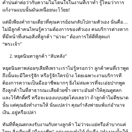
คำบ่นด่าต่อว่ากับความไม่โดนใจในงานที่เราทำ รู้ไหมว่าการ
แก้งานแบบนั้นมันเหนื่อยนะโว้ยย!
แต่มีเพียงคำถามเดียวที่คุณควรย้อนกลับไปถามตัวเอง นั่นคือ…
ไม่มีลูกค้าคนไหนรู้ความต้องการของตัวเอง คนบริการต่างหาก
ที่มีหน้าที่เสนอสิ่งที่ลูกค้า “น่าจะ” ต้องการให้ดีที่สุดแก่
“พระเจ้า”
หยุดนินทาลูกค้า “ลับหลัง”
หยุดนินทาพล่อยๆเสียทีเพราะเราไม่รู้หรอกว่า ลูกค้าคนที่เราพูด
ถึงนั้นจะมีใครรูัจัก หรือรู้จักใครบ้าง โดยเฉพาะงานบริการที
ต้องการความเป็นมืออาชีพมากๆ ยิ่งไม่สมควรที่จะเอ่ยปากพูด
ถึงลูกค้าในที่สาธารณะเสียด้วยซ้ำ เพราะมันทำให้คุณดูตลก
และไร้ศักดิ์ศรี หรือจะมองแบบสุดโต่งเลยว่า ถ้าลูกค้าไม่ดีขนาด
นั้น แต่คุณยังทำงานให้ นั่นแปลว่า คุณกำลังพ่ายแพ้แก่อำนาจ
เงิน..อยู่หรือเปล่า
ทันทีที่คุณตกลงรับงานกับทางลูกค้า ไม่ว่าจะแย่หรือลำบากแค่
ไหน สิ่งเดียวที่ “มืออาชีพ” อย่างคุณทำได้ นั่นคือ “ทำงานนั้นให้