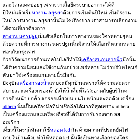
และโดนแดดบ่อยๆ เพราะว่าเสื้อยืดระบายอากาศได้ดี
ปีใหม่แล้วเริ่ม
หางาน อยุธยา
ด้วยการเริ่มต้นปีใหม่ เริ่มต้รงาน
ใหม่ การหางาน อยุธยานั้นไม่ใช่เรื่องยาก เราสามารถเลือกงาน
ได้ตามที่เราต้องการ
หางาน นครปฐม
เป็นตัวเลือกในการหางานของใครหลายๆคน
ด้วยความที่การหางาน นครปฐมนั้นมีงานให้เลือกที่หลากหลาย
พอๆกับกรุงเทพ
ด้วยวิวัฒนาการด้านเทคโนโลยีทำให้
เครื่องสแกนลายนิ้ว
มือนั้น
ได้รับความนิยมและใช้งานกันอย่างแพร่หลาย ไม่ว่าบริษัทไหนก้
หันมาใช้เครื่องสแกนลายนิ้วมือกัน
ปัจจุบัน
เครื่องกรองน้ำ
แทบจะมีทุกบ้านเพราะให้ความสะดวก
สบายและเครื่องกรองน้ำยังให้น้ำดื่มที่ใสสะอาดกับผู้บริโภค
การดึงหน้า ยกคิ้ว ลดรอยเหี่ยวย่น บนใบหน้าและคอด้วยเครื่อง
ulthera
นั้นเป็นเครื่องมือที่น่าเชื่อถือได้มากที่สุดเพราะ ulthera
เป็นเครื่องแรกและเครื่องเดียวที่ได้รับการรับรองจาก อย
อเมริกา
เดี่ยวนี้ใครๆก็หันมาใช้
หลอด led
กัน ด้วยความที่ประหยัดไฟ
ภายในบ้านด้วย ทำให้หลอด led นั้นจึงเป็นทางเลือกของใคร