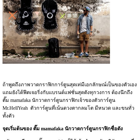
ถ้าพูดถึงภาพวาดกราฟิกการ์ตูนสุดเท่มีเอกลักษณ์เป็นของตัวเอง
แถมยังได้ฟีตเจอริ่งกับแบรนด์แฟชั่นสุดดังทุกวงการ ต้องนึกถึง
ตั๊ม mamafaka นักวาดการ์ตูนกราฟิกเจ้าของตัวการ์ตูน
Mr.HellYeah ตัวการ์ตูนที่เน้นดวงตากลมโต มีหนวด และขนทั่ว
ทั้งตัว
จุดเริ่มต้นของ ตั๊ม
mamafaka นักวาดการ์ตูนกราฟิกชื่อดัง