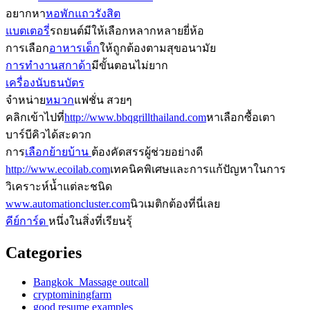
อยากหา
หอพักแถวรังสิต
แบตเตอรี่
รถยนต์มีให้เลือกหลากหลายยี่ห้อ
การเลือก
อาหารเด็ก
ให้ถูกต้องตามสุขอนามัย
การทำงานสกาด้า
มีขั้นตอนไม่ยาก
เครื่องนับธนบัตร
จำหน่าย
หมวก
แฟชั่น สวยๆ
คลิกเข้าไปที่
http://www.bbqgrillthailand.com
หาเลือกซื้อเตา
บาร์บีคิวได้สะดวก
การ
เลือกย้ายบ้าน
ต้องคัดสรรผู้ช่วยอย่างดี
http://www.ecoilab.com
เทคนิคพิเศษและการแก้ปัญหาในการ
วิเคราะห์น้ำแต่ละชนิด
www.automationcluster.com
นิวเมติกต้องที่นี่เลย
คีย์การ์ด
หนึ่งในสิ่งที่เรียนรุ้
Categories
Bangkok Massage outcall
cryptominingfarm
good resume examples