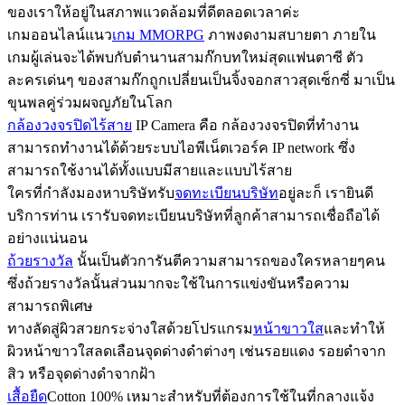
ของเราให้อยู่ในสภาพแวดล้อมที่ดีตลอดเวลาค่ะ
เกมออนไลน์แนว
เกม MMORPG
ภาพงดงามสบายตา ภายใน
เกมผู้เล่นจะได้พบกับตำนานสามก๊กบทใหม่สุดแฟนตาซี ตัว
ละครเด่นๆ ของสามก๊กถูกเปลี่ยนเป็นจิ้งจอกสาวสุดเซ็กซี่ มาเป็น
ขุนพลคู่ร่วมผจญภัยในโลก
กล้องวงจรปิดไร้สาย
IP Camera คือ กล้องวงจรปิดที่ทำงาน
สามารถทำงานได้ด้วยระบบไอพีเน็ตเวอร์ค IP network ซึ่ง
สามารถใช้งานได้ทั้งแบบมีสายและแบบไร้สาย
ใครที่กำลังมองหาบริษัทรับ
จดทะเบียนบริษัท
อยู่ละก็ เรายินดี
บริการท่าน เรารับจดทะเบียนบริษัทที่ลูกค้าสามารถเชื่อถือได้
อย่างแน่นอน
ถ้วยรางวัล
นั้นเป็นตัวการันตีความสามารถของใครหลายๆคน
ซึ่งถ้วยรางวัลนั้นส่วนมากจะใช้ในการแข่งขันหรือความ
สามารถพิเศษ
ทางลัดสู่ผิวสวยกระจ่างใสด้วยโปรแกรม
หน้าขาวใส
และทำให้
ผิวหน้าขาวใสลดเลือนจุดด่างดำต่างๆ เช่นรอยแดง รอยดำจาก
สิว หรือจุดด่างดำจากฝ้า
เสื้อยืด
Cotton 100% เหมาะสำหรับที่ต้องการใช้ในที่กลางแจ้ง